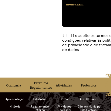
Li e aceito os termos 
condições relativas às
polít
de privacidade e de trata
de dados
Estatutos
Confraria
Atividades
Protocolos
Regulamentos
Apresentação
Estatutos
2023
ACP Clássicos
História
Regulamento
Atividades
Câmara Municipal
Interno
Realizadas
do Cartaxo