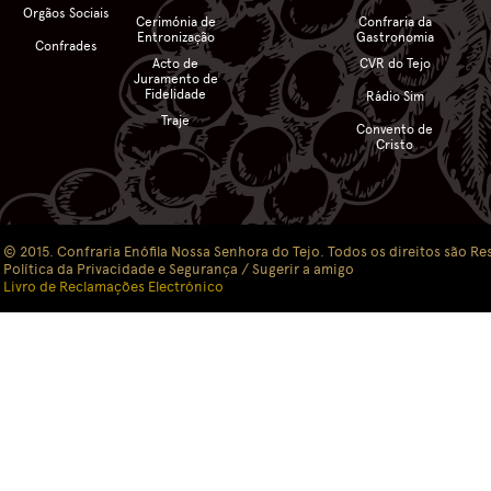
Orgãos Sociais
Cerimónia de
Confraria da
Entronização
Gastronomia
Confrades
Acto de
CVR do Tejo
Juramento de
Fidelidade
Rádio Sim
Traje
Convento de
Cristo
© 2015. Confraria Enófila Nossa Senhora do Tejo. Todos os direitos são Re
Política da Privacidade e Segurança
/ Sugerir a amigo
Livro de Reclamações Electrónico