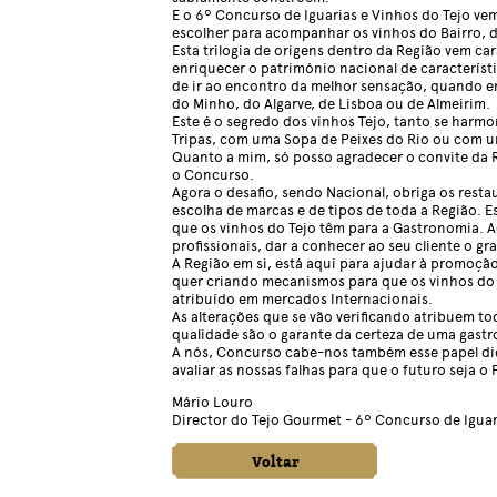
E o 6º Concurso de Iguarias e Vinhos do Tejo vem
escolher para acompanhar os vinhos do Bairro, d
Esta trilogia de origens dentro da Região vem ca
enriquecer o património nacional de característ
de ir ao encontro da melhor sensação, quando 
do Minho, do Algarve, de Lisboa ou de Almeirim.
Este é o segredo dos vinhos Tejo, tanto se har
Tripas, com uma Sopa de Peixes do Rio ou com 
Quanto a mim, só posso agradecer o convite da R
o Concurso.
Agora o desafio, sendo Nacional, obriga os rest
escolha de marcas e de tipos de toda a Região. E
que os vinhos do Tejo têm para a Gastronomia. A
profissionais, dar a conhecer ao seu cliente 
A Região em si, está aqui para ajudar à promoçã
quer criando mecanismos para que os vinhos do 
atribuído em mercados Internacionais.
As alterações que se vão verificando atribuem to
qualidade são o garante da certeza de uma gastr
A nós, Concurso cabe-nos também esse papel did
avaliar as nossas falhas para que o futuro seja o
Mário Louro
Director do Tejo Gourmet - 6º Concurso de Iguar
Voltar