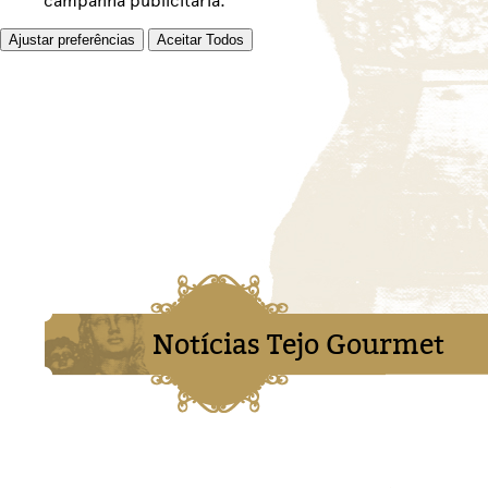
campanha publicitária.
Ajustar preferências
Aceitar Todos
Notícias Tejo Gourmet