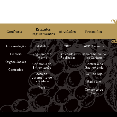
Estatutos
Confraria
Atividades
Protocolos
Regulamentos
Apresentação
Estatutos
2023
ACP Clássicos
História
Regulamento
Atividades
Câmara Municipal
Interno
Realizadas
do Cartaxo
Orgãos Sociais
Cerimónia de
Confraria da
Entronização
Gastronomia
Confrades
Acto de
CVR do Tejo
Juramento de
Fidelidade
Rádio Sim
Traje
Convento de
Cristo