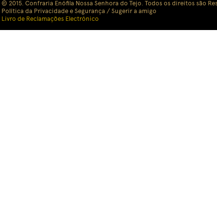
© 2015. Confraria Enófila Nossa Senhora do Tejo. Todos os direitos são Re
Política da Privacidade e Segurança
/ Sugerir a amigo
Livro de Reclamações Electrónico