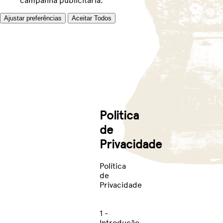
campanha publicitária.
Ajustar preferências
Aceitar Todos
Politica
de
Privacidade
Política
de
Privacidade
1 -
Introdução