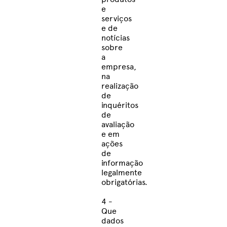
e
serviços
e de
notícias
sobre
a
empresa,
na
realização
de
inquéritos
de
avaliação
e em
ações
de
informação
legalmente
obrigatórias.
4 -
Que
dados