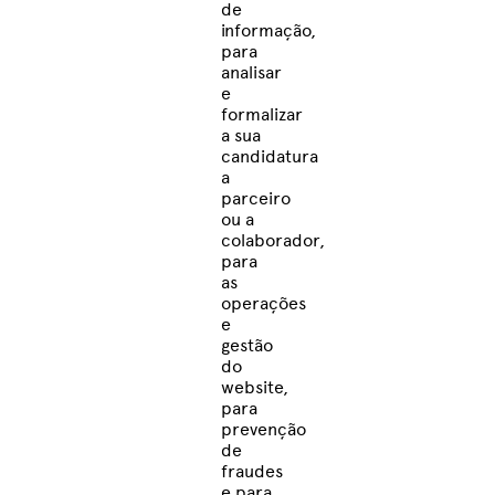
de
informação,
para
analisar
e
formalizar
a sua
candidatura
a
parceiro
ou a
colaborador,
para
as
operações
e
gestão
do
website,
para
prevenção
de
fraudes
e para