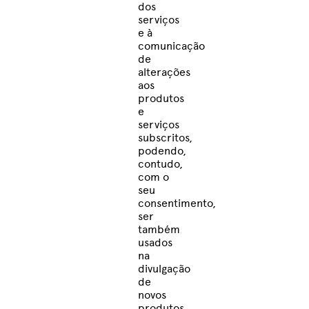
dos
serviços
e à
comunicação
de
alterações
aos
produtos
e
serviços
subscritos,
podendo,
contudo,
com o
seu
consentimento,
ser
também
usados
na
divulgação
de
novos
produtos