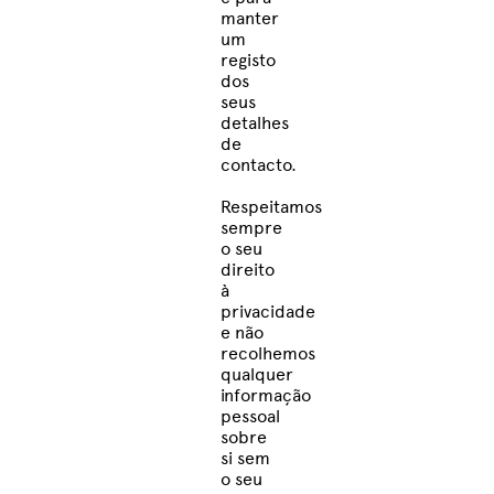
manter
um
registo
dos
seus
detalhes
de
contacto.
Respeitamos
sempre
o seu
direito
à
privacidade
e não
recolhemos
qualquer
informação
pessoal
sobre
si sem
o seu