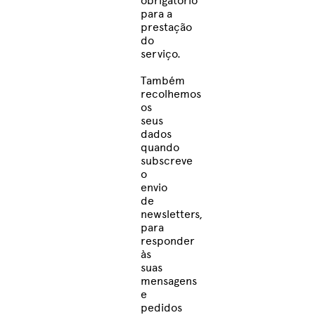
obrigatório
para a
prestação
do
serviço.
Também
recolhemos
os
seus
dados
quando
subscreve
o
envio
de
newsletters,
para
responder
às
suas
mensagens
e
pedidos