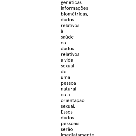
genéticas,
informações
biométricas,
dados
relativos
à
saúde
ou
dados
relativos
a vida
sexual
de
uma
pessoa
natural
ou a
orientação
sexual.
Esses
dados
pessoais
serão
imediatamente