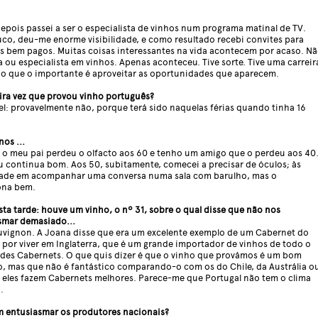
Depois passei a ser o especialista de vinhos num programa matinal de TV.
o, deu-me enorme visibilidade, e como resultado recebi convites para
s bem pagos. Muitas coisas interessantes na vida acontecem por acaso. N
ta ou especialista em vinhos. Apenas aconteceu. Tive sorte. Tive uma carreir
o que o importante é aproveitar as oportunidades que aparecem.
ira vez que provou vinho português?
vel: provavelmente não, porque terá sido naquelas férias quando tinha 16
nos ...
 o meu pai perdeu o olfacto aos 60 e tenho um amigo que o perdeu aos 40
 continua bom. Aos 50, subitamente, comecei a precisar de óculos; às
ldade em acompanhar uma conversa numa sala com barulho, mas o
ona bem.
sta tarde: houve um vinho, o nº 31, sobre o qual disse que não nos
smar demasiado...
uvignon. A Joana disse que era um excelente exemplo de um Cabernet do
 por viver em Inglaterra, que é um grande importador de vinhos de todo o
des Cabernets. O que quis dizer é que o vinho que provámos é um bom
o, mas que não é fantástico comparando-o com os do Chile, da Austrália o
s eles fazem Cabernets melhores. Parece-me que Portugal não tem o clima
.
m entusiasmar os produtores nacionais?