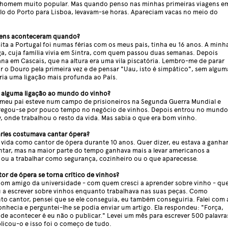
m homem muito popular. Mas quando penso nas minhas primeiras viagens e
lo do Porto para Lisboa, levavam-se horas. Apareciam vacas no meio do
agens aconteceram quando?
ita a Portugal foi numas férias com os meus pais, tinha eu 16 anos. A minh
a, cuja família vivia em Sintra, com quem passou duas semanas. Depois
a em Cascais, que na altura era uma vila piscatória. Lembro-me de parar
r o Douro pela primeira vez e de pensar "Uau, isto é simpático", sem algum
eria uma ligação mais profunda ao País.
m alguma ligação ao mundo do vinho?
meu pai esteve num campo de prisioneiros na Segunda Guerra Mundial e
egou-se por pouco tempo no negócio de vinhos. Depois entrou no mundo
y, onde trabalhou o resto da vida. Mas sabia o que era bom vinho.
rles costumava cantar ópera?
a vida como cantor de ópera durante 10 anos. Quer dizer, eu estava a ganha
ntar, mas na maior parte do tempo ganhava mais a levar americanos a
 ou a trabalhar como segurança, cozinheiro ou o que aparecesse.
r de ópera se torna crítico de vinhos?
bom amigo da universidade - com quem cresci a aprender sobre vinho - qu
 a escrever sobre vinhos enquanto trabalhava nas suas peças. Como
o cantor, pensei que se ele conseguia, eu também conseguiria. Falei com 
onhecia e perguntei-lhe se podia enviar um artigo. Ela respondeu: "Força,
ode acontecer é eu não o publicar." Levei um mês para escrever 500 palavra
licou-o e isso foi o começo de tudo.