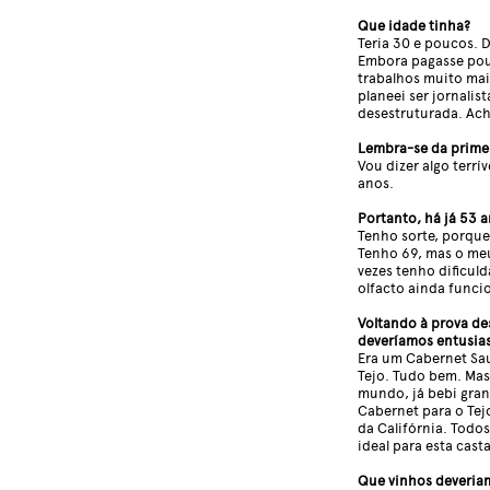
Que idade tinha?
Teria 30 e poucos. 
Embora pagasse pouc
trabalhos muito mai
planeei ser jornalis
desestruturada. Ach
Lembra-se da prime
Vou dizer algo terrí
anos.
Portanto, há já 53 a
Tenho sorte, porque
Tenho 69, mas o meu
vezes tenho dificu
olfacto ainda funci
Voltando à prova de
deveríamos entusia
Era um Cabernet Sa
Tejo. Tudo bem. Mas
mundo, já bebi gran
Cabernet para o Tej
da Califórnia. Todo
ideal para esta casta
Que vinhos deveria