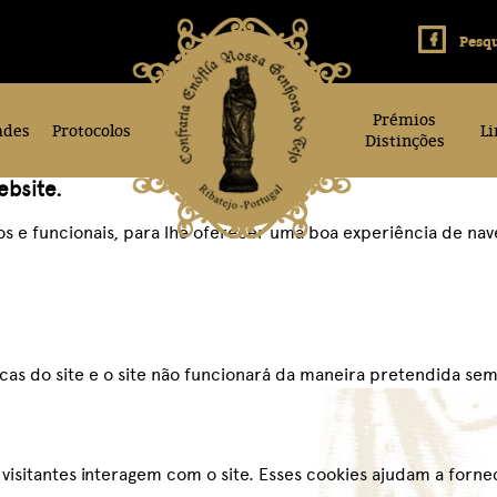
Prémios
ades
Protocolos
Li
Distinções
ebsite.
icos e funcionais, para lhe oferecer uma boa experiência de na
icas do site e o site não funcionará da maneira pretendida sem
visitantes interagem com o site. Esses cookies ajudam a forn