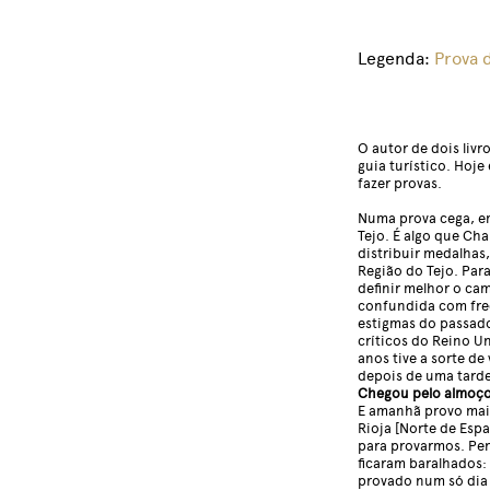
Legenda:
Prova 
O autor de dois liv
guia turístico. Hoje
fazer provas.
Numa prova cega, em 
Tejo. É algo que Cha
distribuir medalhas
Região do Tejo. Par
definir melhor o ca
confundida com freq
estigmas do passado
críticos do Reino U
anos tive a sorte de
depois de uma tarde
Chegou pelo almoço 
E amanhã provo mais
Rioja [Norte de Esp
para provarmos. Pe
ficaram baralhados:
provado num só dia e