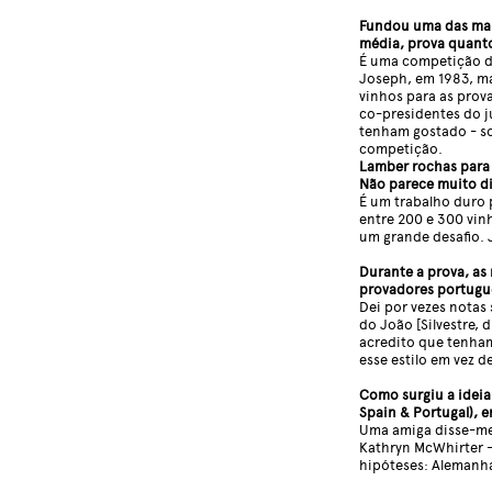
Fundou uma das mai
média, prova quanto
É uma competição d
Joseph, em 1983, ma
vinhos para as prov
co-presidentes do j
tenham gostado - so
competição.
Lamber rochas para
Não parece muito di
É um trabalho duro 
entre 200 e 300 vin
um grande desafio. 
Durante a prova, as
provadores portugue
Dei por vezes notas 
do João [Silvestre,
acredito que tenham
esse estilo em vez 
Como surgiu a ideia
Spain & Portugal), 
Uma amiga disse-me 
Kathryn McWhirter -
hipóteses: Alemanha 