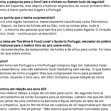
u a pesquisa para o livro? Iam e vinham ou fizeram tudo de seguida?
ens em Espanha, mas depois a Kathryn engravidou do nosso primeiro filho 
inho a maior parte das viagens a Portugal.
ou quinta que o tenha surpreendido?
o é uma região fantástica, merecidamente classificada como Património
epois, da Serra da Estrela até ao Dão, com as vinhas altas, tudo é
or... a maioria das pessoas que vem fica por Lisboa e pelo Algarve. O coração
ico, lindo - continua por se descobrir.
o tema em The Wine & Food Lover's Guide to Portugal, vencedor do prémi
national para o melhor livro do ano sobre vinho.
recomendações de restaurantes, de hotéis e de sítios para visitar. Foi mai
 do que sobre vinhos.
utor?
mil livros em Portugal e a ViniPortugal comprou logo mil. Sabíamos fazer
sa experiência, mas não sabíamos fazer marketing nem vendas. O que fizem
odutores de vinho e sugerir-lhes que comprassem livros para poderem
uintas. Quando o livro saiu, em 2007, tínhamos quase metade do stock
ontrou em relação aos anos 80?
os imenso tempo a viajar de um lado para outro. No segundo livro já
inanciamentos da União Europeia para as estradas. Lembro-me que em 200
um jantar de uma confraria na Bairrada e fiquei sentado ao lado de um
o simpático, que no fim me disse ser a pessoa da UE responsável por decid
heiro. Lembro-me de pensar: "Não admira que te tenham convidado para