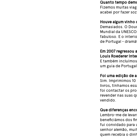
Quanto tempo demoro
Fizemos muitas viag
acabei por fazer soz
Houve algum vinho 
Demasiados. O Dour
Mundial da UNESCO. D
fabuloso. E o interi
de Portugal - dramát
Em 2007 regressou a
Louis Roederer Inter
E também incluímos 
um guia de Portugal
Foi uma edição de a
Sim. Imprimimos 10 
livros, tínhamos es
foi contactar os pr
revender nas suas q
vendido.
Que diferenças enc
Lembro-me de levarm
beneficiámos dos f
fui convidado para 
senhor alemão, muit
quem recebia o din