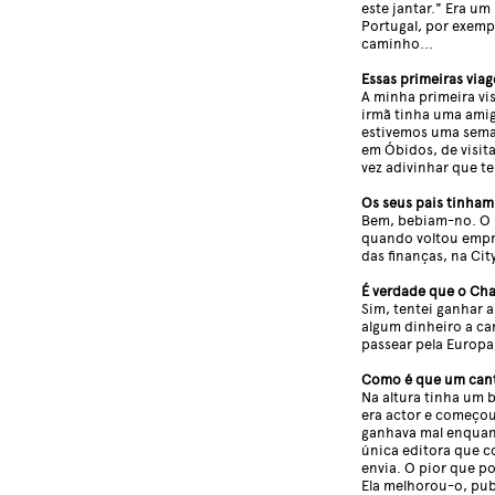
este jantar." Era u
Portugal, por exemp
caminho...
Essas primeiras vi
A minha primeira vis
irmã tinha uma amig
estivemos uma seman
em Óbidos, de visita
vez adivinhar que t
Os seus pais tinha
Bem, bebiam-no. O 
quando voltou empr
das finanças, na Cit
É verdade que o Cha
Sim, tentei ganhar 
algum dinheiro a ca
passear pela Europa
Como é que um canto
Na altura tinha um 
era actor e começou
ganhava mal enquant
única editora que c
envia. O pior que p
Ela melhorou-o, pub