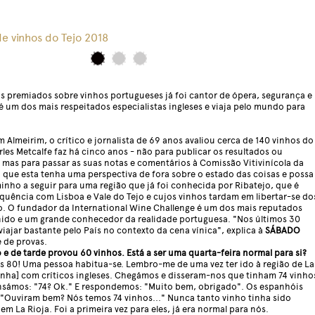
de vinhos do Tejo 2018
ros premiados sobre vinhos portugueses já foi cantor de ópera, segurança e
 é um dos mais respeitados especialistas ingleses e viaja pelo mundo para
Almeirim, o crítico e jornalista de 69 anos avaliou cerca de 140 vinhos do
rles Metcalfe faz há cinco anos - não para publicar os resultados ou
, mas para passar as suas notas e comentários à Comissão Vitivinícola da
a que esta tenha uma perspectiva de fora sobre o estado das coisas e possa
minho a seguir para uma região que já foi conhecida por Ribatejo, que é
uência com Lisboa e Vale do Tejo e cujos vinhos tardam em libertar-se do
. O fundador da International Wine Challenge é um dos mais reputados
nido e um grande conhecedor da realidade portuguesa. "Nos últimos 30
 viajar bastante pelo País no contexto da cena vínica", explica à
SÁBADO
 de provas.
e de tarde provou 60 vinhos. Está a ser uma quarta-feira normal para si?
 80! Uma pessoa habitua-se. Lembro-me de uma vez ter ido à região de La
anha] com críticos ingleses. Chegámos e disseram-nos que tinham 74 vinho
nsámos: "74? Ok." E respondemos: "Muito bem, obrigado". Os espanhóis
 "Ouviram bem? Nós temos 74 vinhos..." Nunca tanto vinho tinha sido
m La Rioja. Foi a primeira vez para eles, já era normal para nós.