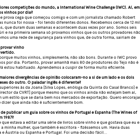
ores competições do mundo, a International Wine Challenge (IWC). Aí, em
s vinhos por dia?
e prova cega que começou comigo e com um jornalista chamado Robert
s nunca foi nossa - foi tendo diferentes donos. Recebemos cerca de 12 mi
as, que duram duas semanas e acontecem duas vezes por ano. Somos seis
úri e na primeira semana só provamos vinhos que os outros provadores nã
mos uma rede de segurança para vinhos que, de outra forma, sairiam de
 provar vinho
vertido.
porque muitos vinhos, simplesmente, não são bons. Durante o IWC provo
hos por dia. Portanto, provar amanhã mais 80 de produtores do Tejo não é
Já estou habituado. Aprendemos a cuspir de forma muito eficiente.
 maiores divergências de opinião colocaram-no a si de um lado e os dois
ses do outro. O paladar inglês é diferente?
superiores às da Joana [Silva Lopes, enóloga da Quinta do Casal Branco] e
 director da CVRT] porque mesmo que os vinhos ainda não estejam bem aí,
 um estilo que se daria bem nos mercados de exportação. Quero encoraja
de dizer que ainda não é suficientemente bom.
 de publicar um guia sobre os vinhos de Portugal e Espanha (The Wines of
em 1987?
que estava a editar uma série de livros sobre vinho e que gostava que eu e
 a minha mulher, que também é escritora - fizéssemos um. Havia duas
e Áustria ou Espanha e Portugal. Foi uma decisão fácil...