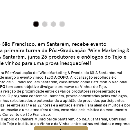
 São Francisco, em Santarém, recebe evento
la primeira turma da Pós-Graduação ‘Wine Marketing &
A Santarém, junta 23 produtores e enólogos do Tejo e
e vinhos para uma prova inesquecível!
ra Pós-Graduação de ‘Wine Marketing & Events’ do ISLA Santarém, vai
1 de março o evento vínico
TEJO A COPO
. A localização escolhida é o
o de S. Francisco, em Santarém, classificado como Património Nacional.
OPO
tem como objetivo divulgar e promover os Vinhos do Tejo,
 relação de proximidade entre os vários produtores representados e
nhos. O programa contempla, também, provas comentadas pelos enólogos,
nhos selecionados e potenciando a aptidão de prova dos participantes.
iza-se entre as 17 e as 22 horas e a entrada é livre. Para além de muitos e bo
 a animação e uma atmosfera única, envolvida pela mística do monumento
 o Convento de São Francisco.
 o apoio da Câmara Municipal de Santarém, do ISLA Santarém, Comissão
l do Tejo e Instituto do Vinho e da Vinha, entre outras entidades e empresa