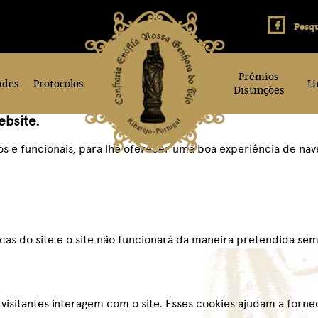
Prémios
ades
Protocolos
Li
Distinções
ebsite.
icos e funcionais, para lhe oferecer uma boa experiência de na
icas do site e o site não funcionará da maneira pretendida sem
visitantes interagem com o site. Esses cookies ajudam a forn