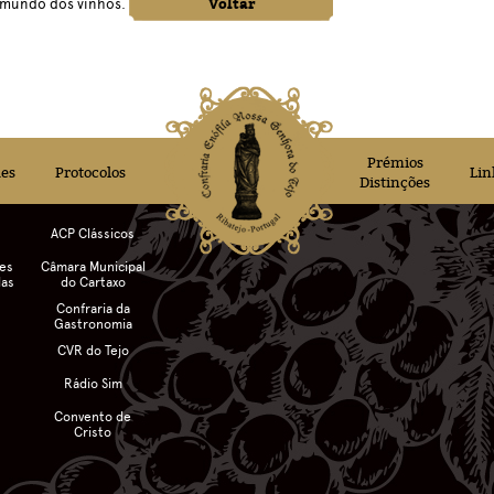
Voltar
 mundo dos vinhos.
Prémios
des
Protocolos
Lin
Distinções
ACP Clássicos
des
Câmara Municipal
das
do Cartaxo
Confraria da
Gastronomia
CVR do Tejo
Rádio Sim
Convento de
Cristo