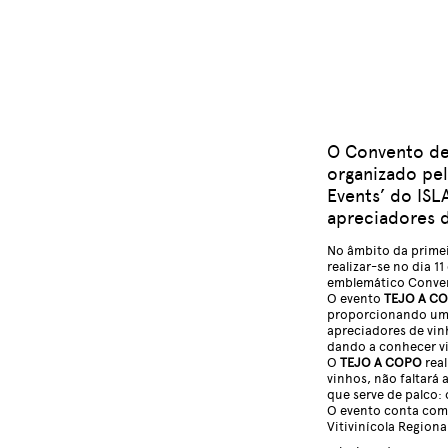
O Convento de
organizado pe
Events’ do ISL
apreciadores d
No âmbito da primei
realizar-se no dia 1
emblemático Convent
O evento
TEJO A C
proporcionando uma
apreciadores de vi
dando a conhecer vi
O
TEJO A COPO
real
vinhos, não faltará
que serve de palco:
O evento conta com
Vitivinícola Regiona