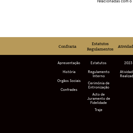
relacionadas com o
Estatutos
Confraria
Ativida
Regulamentos
Apresentação
Estatutos
2023
História
Regulamento
Ativida
Interno
Realiza
Orgãos Sociais
Cerimónia de
Entronização
Confrades
Acto de
Juramento de
Fidelidade
Traje