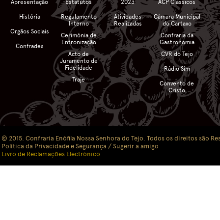
Apresentação
Estatutos
2023
ACP Clássicos
História
Regulamento
Atividades
Câmara Municipal
Interno
Realizadas
do Cartaxo
Orgãos Sociais
Cerimónia de
Confraria da
Entronização
Gastronomia
Confrades
Acto de
CVR do Tejo
Juramento de
Fidelidade
Rádio Sim
Traje
Convento de
Cristo
© 2015. Confraria Enófila Nossa Senhora do Tejo. Todos os direitos são Re
Política da Privacidade e Segurança
/ Sugerir a amigo
Livro de Reclamações Electrónico