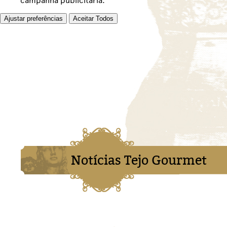
campanha publicitária.
Ajustar preferências
Aceitar Todos
Notícias Tejo Gourmet