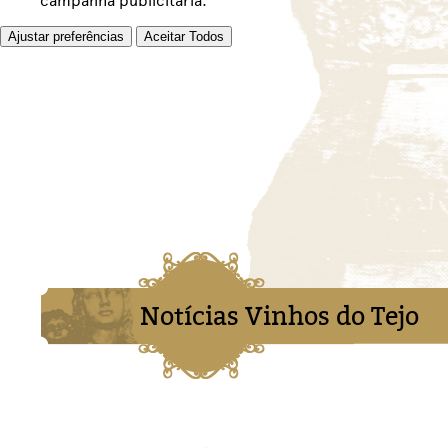
campanha publicitária.
Ajustar preferências
Aceitar Todos
Notícias Vinhos do Tejo