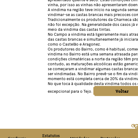
vinha, por isso as vinhas não apresentaram doen
A vindima na região teve início na segunda se
vindimar-se as castas brancas mais precoces com
Tradicionalmente os produtores da Charneca são
não foi excepção. Na generalidade dos casos já 
meio da vindima das castas tintas.
No Campo a vindima está ligeiramente mais atras
das castas brancas e simultaneamente já iniciara
como o Castelão e Aragonez.
Os produtores do Bairro, como é habitual, come
vindima no Bairro está uma semana atrasada par
condições climatéricas a norte da região têm p
contudo, as maturações alcoólicas estão generi
se começaram a vindimar algumas castas brancas
ser vindimadas. No Bairro prevê-se o fim da vind
momento está completa cerca de 20% da vindim
No que toca à qualidade desta vindima todos os
Voltar
excepcional para o Tejo.
Estatutos