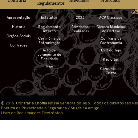
Confraria
Atividades
Protocolos
Regulamentos
Apresentação
Estatutos
2023
ACP Clássicos
História
Regulamento
Atividades
Câmara Municipal
Interno
Realizadas
do Cartaxo
Orgãos Sociais
Cerimónia de
Confraria da
Entronização
Gastronomia
Confrades
Acto de
CVR do Tejo
Juramento de
Fidelidade
Rádio Sim
Traje
Convento de
Cristo
© 2015. Confraria Enófila Nossa Senhora do Tejo. Todos os direitos são Re
Política da Privacidade e Segurança
/ Sugerir a amigo
Livro de Reclamações Electrónico